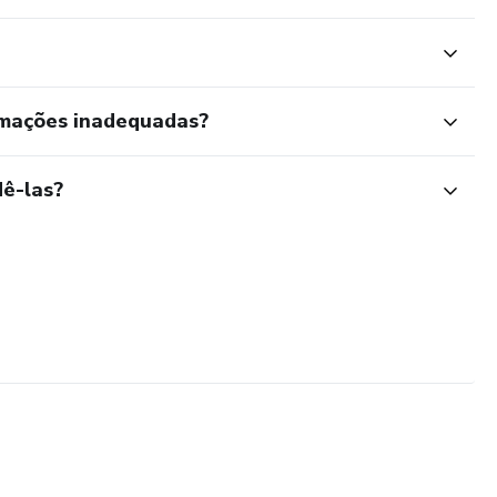
rmações inadequadas?
ê-las?