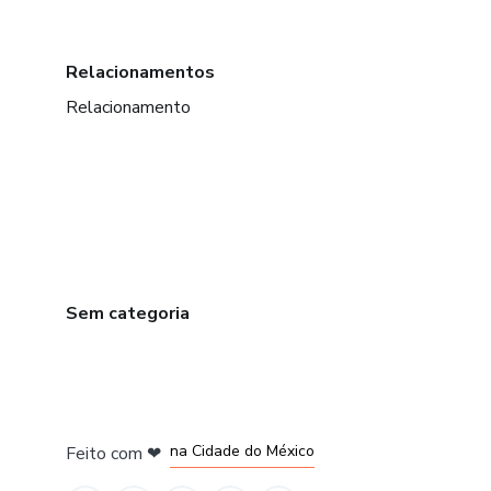
Relacionamentos
Relacionamento
Sem categoria
em Bogotá
em Amsterdam
em Madrid
na Cidade do México
Feito com
❤
em Belo Horizonte