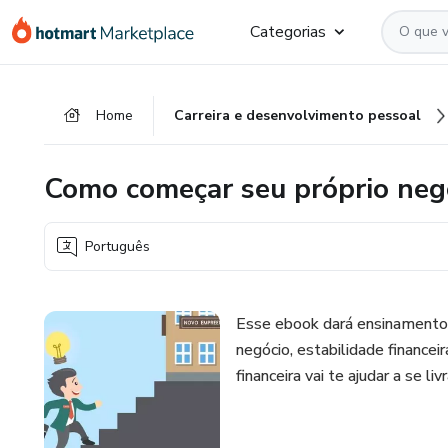
Ir
Ir
Ir
Categorias
para
para
para
o
o
o
conteúdo
pagamento
rodapé
Home
Carreira e desenvolvimento pessoal
principal
Como começar seu próprio neg
Português
Esse ebook dará ensinamentos
negócio, estabilidade financeir
financeira vai te ajudar a se liv