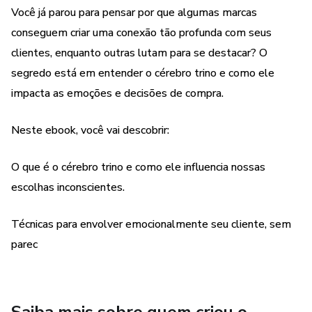
Aprenda a tocar os três níveis cerebrais do seu cliente – o
Você já parou para pensar por que algumas marcas
racional, emocional e instintivo – e transforme a forma
conseguem criar uma conexão tão profunda com seus
como você se conecta e vende.
clientes, enquanto outras lutam para se destacar? O
segredo está em entender o cérebro trino e como ele
Se você quer levar sua comunicação a outro nível, impactar
impacta as emoções e decisões de compra.
vendas e criar relacionamentos duradouros, este ebook é o
passo a passo que faltava.
Neste ebook, você vai descobrir:
Adquira agora e comece a encantar seus clientes de forma
O que é o cérebro trino e como ele influencia nossas
genuína e eficaz!
escolhas inconscientes.
Técnicas para envolver emocionalmente seu cliente, sem
parec