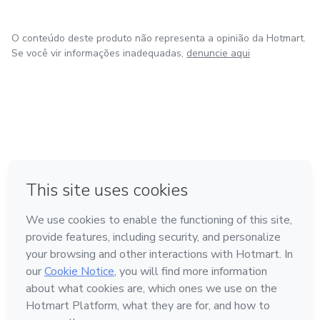
O conteúdo deste produto não representa a opinião da Hotmart.
Se você vir informações inadequadas,
denuncie aqui
em Bogotá
em Amsterdam
em Madrid
na Cidade do México
Feito com
❤
em Belo Horizonte
Conheça a Hotmart
Idioma