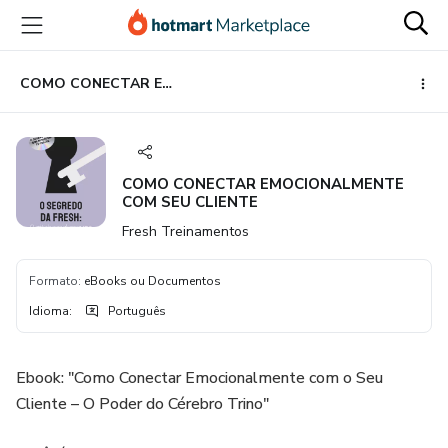
Ir
Ir
Ir
para
para
para
o
o
o
conteúdo
pagamento
rodapé
COMO CONECTAR EMOCIONALMENTE COM SEU CLIENTE
principal
COMO CONECTAR EMOCIONALMENTE
COM SEU CLIENTE
Fresh Treinamentos
Formato
:
eBooks ou Documentos
Idioma
:
Português
Ebook: "Como Conectar Emocionalmente com o Seu
Cliente – O Poder do Cérebro Trino"