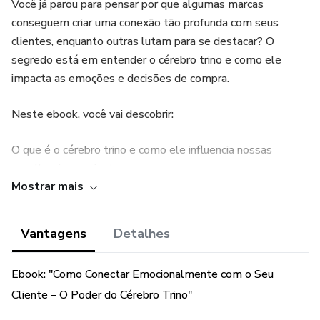
Você já parou para pensar por que algumas marcas
conseguem criar uma conexão tão profunda com seus
clientes, enquanto outras lutam para se destacar? O
segredo está em entender o cérebro trino e como ele
impacta as emoções e decisões de compra.
Neste ebook, você vai descobrir:
O que é o cérebro trino e como ele influencia nossas
escolhas inconscientes.
Mostrar mais
Técnicas para envolver emocionalmente seu cliente, sem
parecer que está vendendo.
Vantagens
Detalhes
Exemplos práticos de como marcas de sucesso, como a
Ebook: "Como Conectar Emocionalmente com o Seu
FRESH, vendem sem vender, criando uma experiência
Cliente – O Poder do Cérebro Trino"
encantadora que vai além do produto.