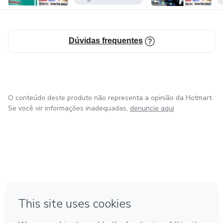
Dúvidas frequentes
O conteúdo deste produto não representa a opinião da Hotmart.
Se você vir informações inadequadas,
denuncie aqui
em Bogotá
em Amsterdam
em Madrid
na Cidade do México
Feito com
❤
em Belo Horizonte