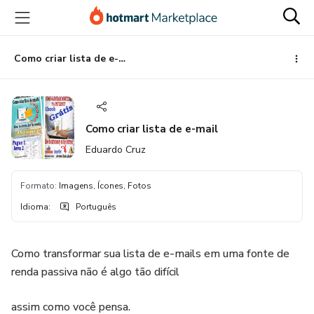
Ir
Ir
Ir
para
para
para
o
o
o
conteúdo
pagamento
rodapé
Como criar lista de e-mail
principal
Como criar lista de e-mail
Eduardo Cruz
Formato
:
Imagens, Ícones, Fotos
Idioma
:
Português
Como transformar sua lista de e-mails em uma fonte de
renda passiva não é algo tão difícil
assim como você pensa.