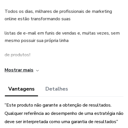
Todos os dias, milhares de profissionais de marketing
online estão transformando suas
listas de e-mail em funis de vendas e, muitas vezes, sem
mesmo possuir sua própria linha
de produtos!
Muitos manuais comentam que é importante criar sua lista
Mostrar mais
antes de começar a monetizá-la,
Vantagens
Detalhes
este relatório especial ajudará você a começar a ganhar
dinheiro com sua lista inicial de
“Este produto não garante a obtenção de resultados.
inscritos, mesmo que você seja um iniciante.
Qualquer referência ao desempenho de uma estratégia não
deve ser interpretada como uma garantia de resultados”
“Este produto não garante a obtenção de resultados.