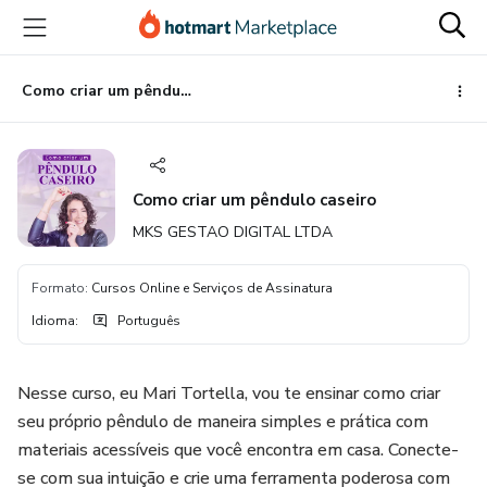
Ir
Ir
Ir
para
para
para
o
o
o
conteúdo
pagamento
rodapé
Como criar um pêndulo caseiro
principal
Como criar um pêndulo caseiro
MKS GESTAO DIGITAL LTDA
Formato
:
Cursos Online e Serviços de Assinatura
Idioma
:
Português
Nesse curso, eu Mari Tortella, vou te ensinar como criar
seu próprio pêndulo de maneira simples e prática com
materiais acessíveis que você encontra em casa. Conecte-
se com sua intuição e crie uma ferramenta poderosa com