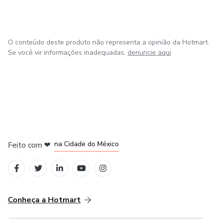
O conteúdo deste produto não representa a opinião da Hotmart.
Se você vir informações inadequadas,
denuncie aqui
em Bogotá
em Amsterdam
em Madrid
na Cidade do México
Feito com
❤
em Belo Horizonte
Conheça a Hotmart