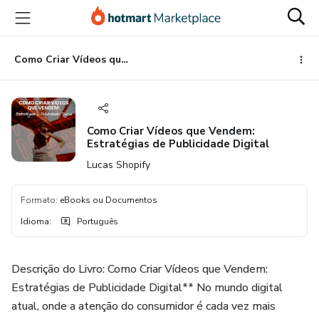
Ir
Ir
Ir
para
para
para
o
o
o
conteúdo
pagamento
rodapé
Como Criar Vídeos que Vendem: Estratégias de Publicidade Digital
principal
Como Criar Vídeos que Vendem:
Estratégias de Publicidade Digital
Lucas Shopify
Formato
:
eBooks ou Documentos
Idioma
:
Português
Descrição do Livro: Como Criar Vídeos que Vendem:
Estratégias de Publicidade Digital** No mundo digital
atual, onde a atenção do consumidor é cada vez mais