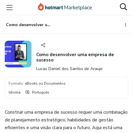
Ir
Ir
Ir
para
para
para
o
o
o
conteúdo
pagamento
rodapé
Como desenvolver uma empresa de sucesso
principal
Como desenvolver uma empresa de
sucesso
Lucas Daniel dos Santos de Araujo
Formato
:
eBooks ou Documentos
Idioma
:
Português
Construir uma empresa de sucesso requer uma combinação
de planejamento estratégico, habilidades de gestão
eficientes e uma visão clara para o futuro. Aqui está uma