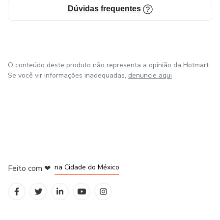
Dúvidas frequentes
O conteúdo deste produto não representa a opinião da Hotmart.
Se você vir informações inadequadas,
denuncie aqui
em Bogotá
em Amsterdam
em Madrid
na Cidade do México
Feito com
❤
em Belo Horizonte