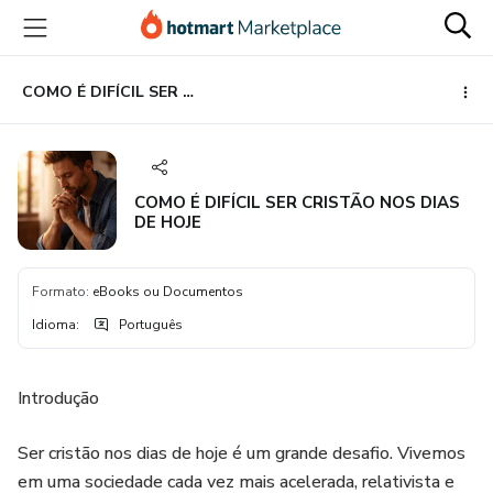
Ir
Ir
Ir
para
para
para
o
o
o
conteúdo
pagamento
rodapé
COMO É DIFÍCIL SER CRISTÃO NOS DIAS DE HOJE
principal
COMO É DIFÍCIL SER CRISTÃO NOS DIAS
DE HOJE
Formato
:
eBooks ou Documentos
Idioma
:
Português
Introdução
Ser cristão nos dias de hoje é um grande desafio. Vivemos
em uma sociedade cada vez mais acelerada, relativista e