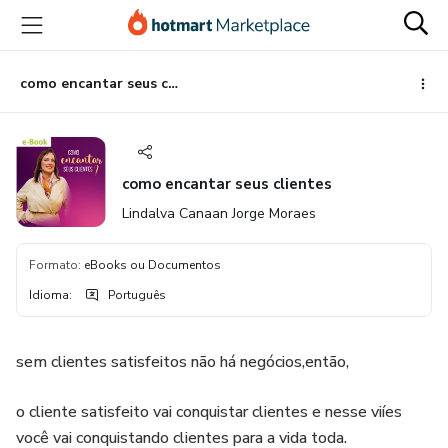
Ir
Ir
Ir
para
para
para
o
o
o
conteúdo
pagamento
rodapé
como encantar seus clientes
principal
como encantar seus clientes
Lindalva Canaan Jorge Moraes
Formato
:
eBooks ou Documentos
Idioma
:
Português
sem clientes satisfeitos não há negócios,então,
o cliente satisfeito vai conquistar clientes e nesse viíes
você vai conquistando clientes para a vida toda.