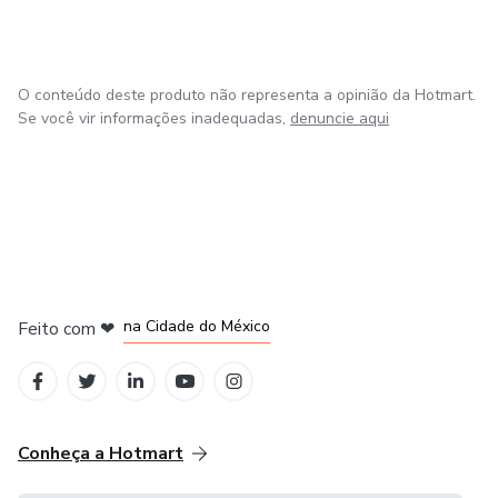
O conteúdo deste produto não representa a opinião da Hotmart.
Se você vir informações inadequadas,
denuncie aqui
em Bogotá
em Amsterdam
em Madrid
na Cidade do México
Feito com
❤
em Belo Horizonte
Conheça a Hotmart