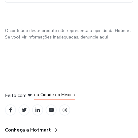
O conteúdo deste produto não representa a opinião da Hotmart.
Se você vir informações inadequadas,
denuncie aqui
em Bogotá
em Amsterdam
em Madrid
na Cidade do México
Feito com
❤
em Belo Horizonte
Conheça a Hotmart