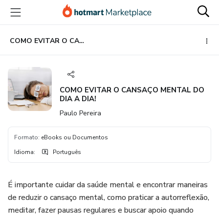
Ir
Ir
Ir
para
para
para
o
o
o
conteúdo
pagamento
rodapé
COMO EVITAR O CANSAÇO MENTAL DO DIA A DIA!
principal
COMO EVITAR O CANSAÇO MENTAL DO
DIA A DIA!
Paulo Pereira
Formato
:
eBooks ou Documentos
Idioma
:
Português
É importante cuidar da saúde mental e encontrar maneiras
de reduzir o cansaço mental, como praticar a autorreflexão,
meditar, fazer pausas regulares e buscar apoio quando