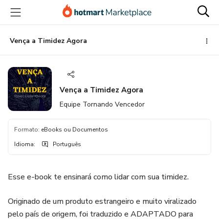
Ir
Ir
Ir
para
para
para
o
o
o
conteúdo
pagamento
rodapé
Vença a Timidez Agora
principal
Vença a Timidez Agora
Equipe Tornando Vencedor
Formato
:
eBooks ou Documentos
Idioma
:
Português
Esse e-book te ensinará como lidar com sua timidez.
Originado de um produto estrangeiro e muito viralizado
pelo país de origem, foi traduzido e ADAPTADO para