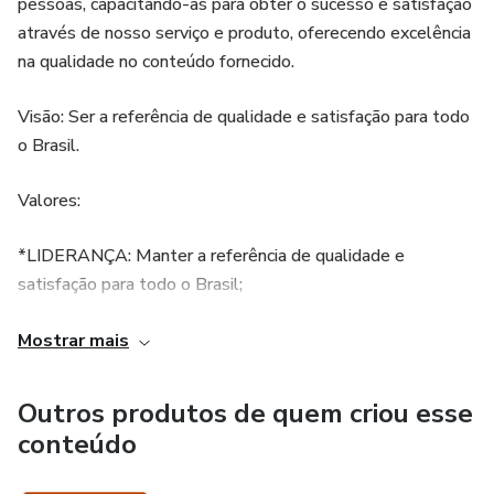
pessoas, capacitando-as para obter o sucesso e satisfação
através de nosso serviço e produto, oferecendo excelência
na qualidade no conteúdo fornecido.
Visão: Ser a referência de qualidade e satisfação para todo
o Brasil.
Valores:
*LIDERANÇA: Manter a referência de qualidade e
satisfação para todo o Brasil;
*CONFIANÇA: Garantir a confiabilidade na solidez da
Mostrar mais
Equipe Tornando Vencedor e na experiência das pessoas
que se relacionam com o time.
Outros produtos de quem criou esse
conteúdo
*ÉTICA: Ter atitude ética em todas as relações,
priorizando sempre a transparência e a verdade.