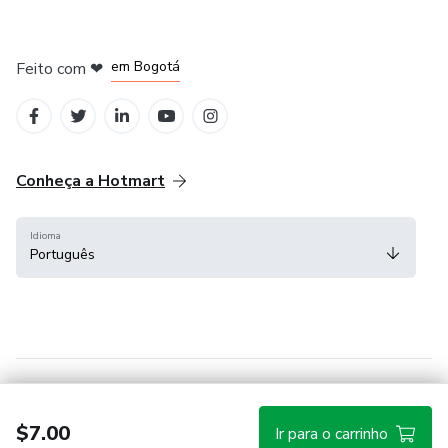
em Amsterdam
em Madrid
em Bogotá
Feito com
❤
em Belo Horizonte
na Cidade do México
Conheça a Hotmart
Idioma
Português
Central de ajuda
Termos
Privacidade
Cookies
$7.00
Ir para o carrinho