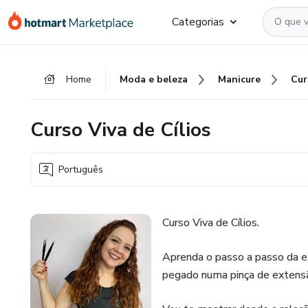
Ir
Ir
Ir
Categorias
para
para
para
o
o
o
conteúdo
pagamento
rodapé
Home
Moda e beleza
Manicure
Cur
principal
Curso Viva de Cílios
Português
Curso Viva de Cílios.
Aprenda o passo a passo da ex
pegado numa pinça de extensão