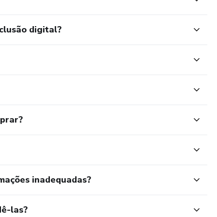
clusão digital?
mprar?
rmações inadequadas?
ê-las?