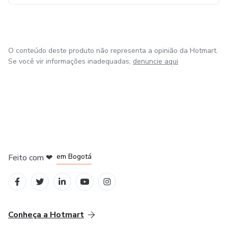
O conteúdo deste produto não representa a opinião da Hotmart.
Se você vir informações inadequadas,
denuncie aqui
em Amsterdam
em Madrid
em Bogotá
Feito com
❤
em Belo Horizonte
na Cidade do México
Conheça a Hotmart