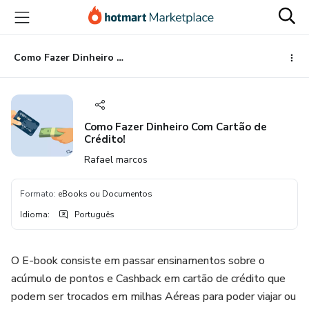
Ir
Ir
Ir
para
para
para
o
o
o
conteúdo
pagamento
rodapé
Como Fazer Dinheiro Com Cartão de Crédito!
principal
Como Fazer Dinheiro Com Cartão de
Crédito!
Rafael marcos
Formato
:
eBooks ou Documentos
Idioma
:
Português
O E-book consiste em passar ensinamentos sobre o
acúmulo de pontos e Cashback em cartão de crédito que
podem ser trocados em milhas Aéreas para poder viajar ou