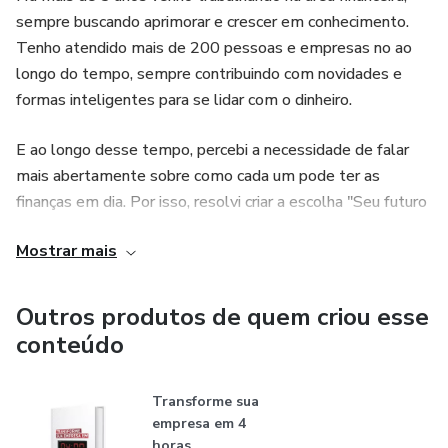
sempre buscando aprimorar e crescer em conhecimento.
Tenho atendido mais de 200 pessoas e empresas no ao
longo do tempo, sempre contribuindo com novidades e
formas inteligentes para se lidar com o dinheiro.
E ao longo desse tempo, percebi a necessidade de falar
mais abertamente sobre como cada um pode ter as
finanças em dia. Por isso, resolvi criar a escolha "Seu futuro
melhor!" - a primeira escola online para finanças pessoais!
Mostrar mais
Tudo aqui é prático, sem teorias furadas!
Seja muito bem vindo!
Outros produtos de quem criou esse
conteúdo
Transforme sua
empresa em 4
horas