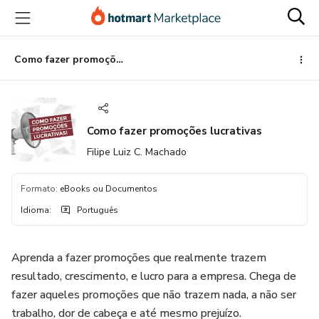
Ir
Ir
Ir
para
para
para
o
o
o
conteúdo
pagamento
rodapé
Como fazer promoções lucrativas
principal
Como fazer promoções lucrativas
Filipe Luiz C. Machado
Formato
:
eBooks ou Documentos
Idioma
:
Português
Aprenda a fazer promoções que realmente trazem
resultado, crescimento, e lucro para a empresa. Chega de
fazer aqueles promoções que não trazem nada, a não ser
trabalho, dor de cabeça e até mesmo prejuízo.