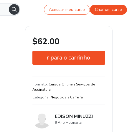
Acessar meu curso
Criar um curso
$62.00
Ir para o carrinho
Garantia de 7 dias
Estude do seu jeito e em qualquer
Formato
:
Cursos Online e Serviços de
dispositivo
Assinatura
Categoria
:
Negócios e Carreira
EDISON MINUZZI
9 Ano Hotmarter