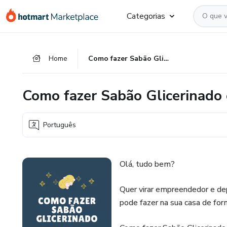
Ir
Ir
Ir
Categorias
para
para
para
o
o
o
conteúdo
pagamento
rodapé
Home
Como fazer Sabão Glicerinado e Empreender
principal
Como fazer Sabão Glicerinado
Português
Olá, tudo bem?
Quer virar empreendedor e de
pode fazer na sua casa de for