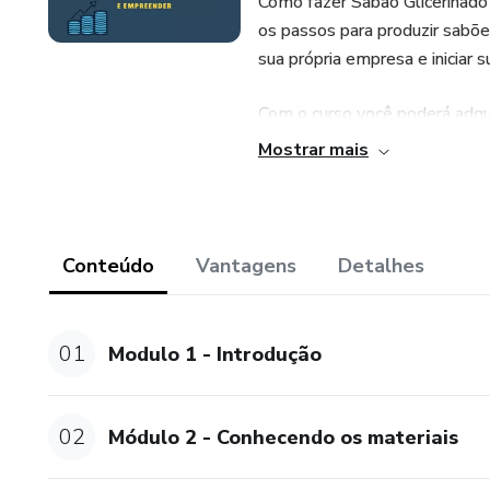
Como fazer Sabão Glicerinado
os passos para produzir sabões
sua própria empresa e iniciar 
Com o curso você poderá adqui
apenas com a venda de um pro
Mostrar mais
presente em todas as compras 
Conteúdo
Vantagens
Detalhes
01
Modulo 1 - Introdução
02
Módulo 2 - Conhecendo os materiais