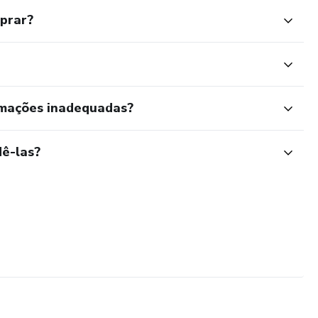
mprar?
rmações inadequadas?
ê-las?