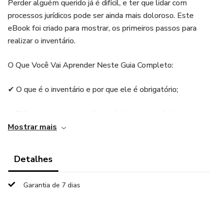
Perder alguém querido já é difícil, e ter que lidar com
processos jurídicos pode ser ainda mais doloroso. Este
eBook foi criado para mostrar, os primeiros passos para
realizar o inventário.
O Que Você Vai Aprender Neste Guia Completo:
✔ O que é o inventário e por que ele é obrigatório;
✔ Diferença entre inventário judicial e extrajudicial;
Mostrar mais
✔ Quais custos existem e como pedir a gratuidade;
Detalhes
✔ Documentos necessários e como agilizar o processo;
Garantia de 7 dias
✔ Casos em que é possível isenção de impostos no
Estado de São Paulo;