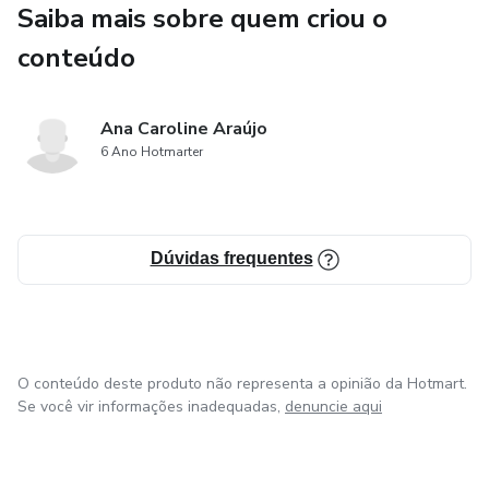
✔ Dicas práticas para evitar multas, atrasos e
Saiba mais sobre quem criou o
complicações;
conteúdo
✔ Exemplos reais que mostram que sim, é possível
economizar tempo e dinheiro.
Ana Caroline Araújo
6 Ano Hotmarter
👤 Para Quem é Este eBook?
Para famílias que perderam um ente querido e precisam
Dúvidas frequentes
resolver a partilha de bens;
Para herdeiros que não têm condições financeiras de arcar
com custos altos;
O conteúdo deste produto não representa a opinião da Hotmart.
Para quem busca clareza, segurança e justiça em um
Se você vir informações inadequadas,
denuncie aqui
momento tão delicado.
Por que Este Conteúdo é Diferente?