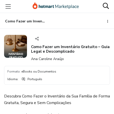
Ir
Ir
Ir
para
para
para
o
o
o
conteúdo
pagamento
rodapé
Como Fazer um Inventário Gratuito – Guia Legal e Descomplicado
principal
Como Fazer um Inventário Gratuito – Guia
Legal e Descomplicado
Ana Caroline Araújo
Formato
:
eBooks ou Documentos
Idioma
:
Português
Descubra Como Fazer o Inventário da Sua Família de Forma
Gratuita, Segura e Sem Complicações