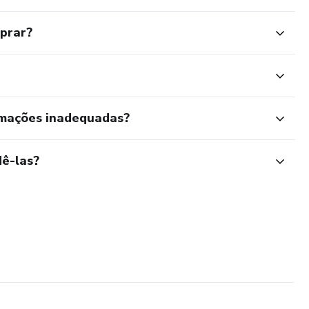
mprar?
rmações inadequadas?
ê-las?