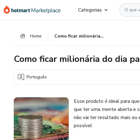
Ir
Ir
Ir
Categorias
para
para
para
o
o
o
conteúdo
pagamento
rodapé
Home
Como ficar milionária do dia para noite
principal
Como ficar milionária do dia pa
Português
Esse produto é ideal para qu
que ter uma mente aberta e se
não vai ter resultado mais eu
possível