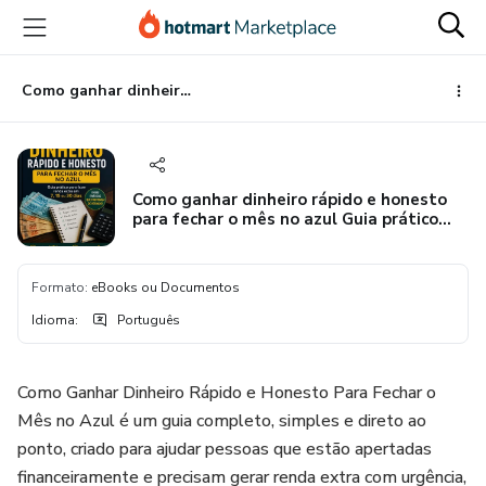
Ir
Ir
Ir
para
para
para
o
o
o
conteúdo
pagamento
rodapé
Como ganhar dinheiro rápido e honesto para fechar o mês no azul Guia prático para fazer renda extra em 7, 15 ou 30 dias
principal
Como ganhar dinheiro rápido e honesto
para fechar o mês no azul Guia prático
para fazer renda extra em 7, 15 ou 30
dias
Formato
:
eBooks ou Documentos
Idioma
:
Português
Como Ganhar Dinheiro Rápido e Honesto Para Fechar o
Mês no Azul é um guia completo, simples e direto ao
ponto, criado para ajudar pessoas que estão apertadas
financeiramente e precisam gerar renda extra com urgência,