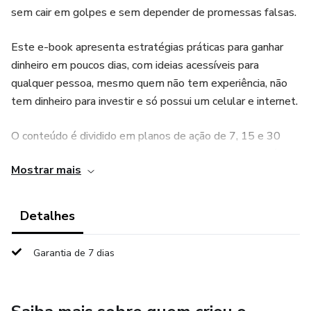
sem cair em golpes e sem depender de promessas falsas.
Este e-book apresenta estratégias práticas para ganhar
dinheiro em poucos dias, com ideias acessíveis para
qualquer pessoa, mesmo quem não tem experiência, não
tem dinheiro para investir e só possui um celular e internet.
O conteúdo é dividido em planos de ação de 7, 15 e 30
dias, com ideias de renda extra presenciais e online, além
Mostrar mais
de técnicas de venda rápidas, mensagens prontas, dicas
para conseguir clientes e formas inteligentes de organizar
o dinheiro para não gastar tudo.
Detalhes
Ideal para quem deseja pagar contas atrasadas, sair do
Garantia de 7 dias
sufoco no fim do mês e começar a construir uma vida
financeira mais equilibrada.