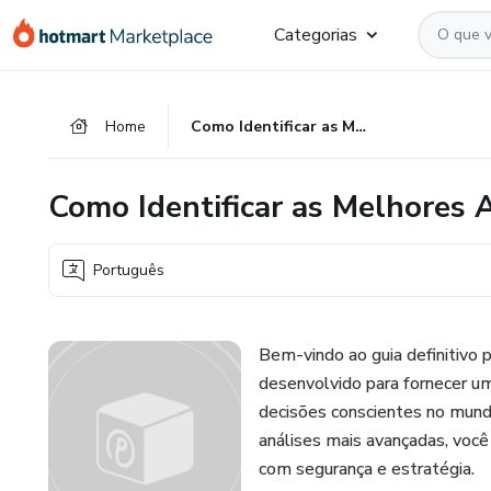
Ir
Ir
Ir
Categorias
para
para
para
o
o
o
conteúdo
pagamento
rodapé
Home
Como Identificar as Melhores Ações e Investir com Confiança
principal
Como Identificar as Melhores 
Português
Bem-vindo ao guia definitivo 
desenvolvido para fornecer uma
decisões conscientes no mund
análises mais avançadas, você 
com segurança e estratégia.