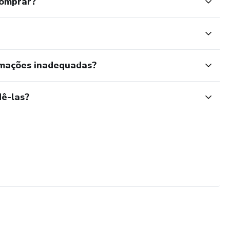
comprar?
rmações inadequadas?
ê-las?