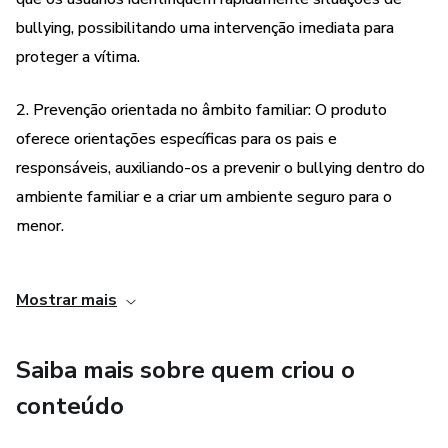
bullying, possibilitando uma intervenção imediata para
proteger a vítima.
2. Prevenção orientada no âmbito familiar: O produto
oferece orientações específicas para os pais e
responsáveis, auxiliando-os a prevenir o bullying dentro do
ambiente familiar e a criar um ambiente seguro para o
menor.
3. Combate ao bullying em todos os ambientes: O produto
Mostrar mais
fornece estratégias e recursos para combater o bullying
em diferentes ambientes, como escolas, comunidades e
Saiba mais sobre quem criou o
até mesmo na internet, garantindo que o menor esteja
protegido em todos os contextos.
conteúdo