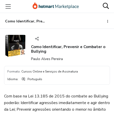
Ir
Ir
Ir
para
para
para
o
o
o
conteúdo
pagamento
rodapé
Como Identificar, Prevenir e Combater o Bullying
principal
Como Identificar, Prevenir e Combater o
Bullying
Paulo Alves Pereira
Formato
:
Cursos Online e Serviços de Assinatura
Idioma
:
Português
Com base na Lei 13.185 de 2015 do combate ao Bullying
poderão: Identificar agressões imediatamente e agir dentro
da Lei; Prevenir agressões orientando o menor no âmbito