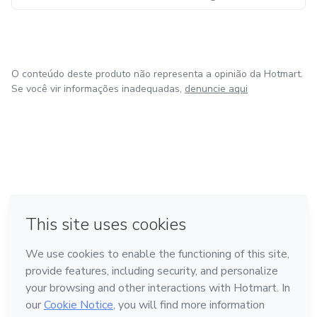
O conteúdo deste produto não representa a opinião da Hotmart.
Se você vir informações inadequadas,
denuncie aqui
em Amsterdam
em Madrid
em Bogotá
Feito com
❤
em Belo Horizonte
na Cidade do México
Conheça a Hotmart