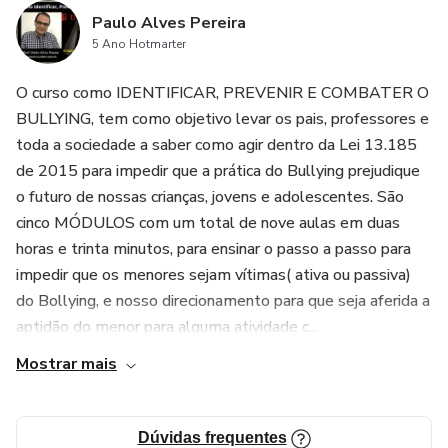
4. Identificação de habilidades e preparação para
Paulo Alves Pereira
autodefesa: O produto ajuda a identificar as habilidades
5 Ano Hotmarter
dos menores e oferece orientações para prepará-los para
se defenderem de situações de bullying, promovendo a
O curso como IDENTIFICAR, PREVENIR E COMBATER O
autoconfiança e a capacidade de lidar com agressões.
BULLYING, tem como objetivo levar os pais, professores e
toda a sociedade a saber como agir dentro da Lei 13.185
de 2015 para impedir que a prática do Bullying prejudique
o futuro de nossas crianças, jovens e adolescentes. São
cinco MÓDULOS com um total de nove aulas em duas
horas e trinta minutos, para ensinar o passo a passo para
impedir que os menores sejam vítimas( ativa ou passiva)
do Bollying, e nosso direcionamento para que seja aferida a
aptidão do menor para alguma atividade c...
Mostrar mais
Dúvidas frequentes