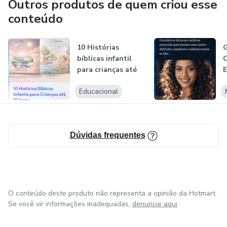
Outros produtos de quem criou esse
conteúdo
10 Histórias
G
bíblicas infantil
C
para crianças até
E
10 anos
C
Educacional
Dúvidas frequentes
O conteúdo deste produto não representa a opinião da Hotmart.
Se você vir informações inadequadas,
denuncie aqui