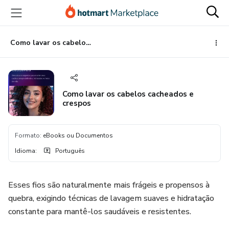
Ir
Ir
Ir
para
para
para
o
o
o
conteúdo
pagamento
rodapé
Como lavar os cabelos cacheados e crespos
principal
Como lavar os cabelos cacheados e
crespos
Formato
:
eBooks ou Documentos
Idioma
:
Português
Esses fios são naturalmente mais frágeis e propensos à
quebra, exigindo técnicas de lavagem suaves e hidratação
constante para mantê-los saudáveis e resistentes.