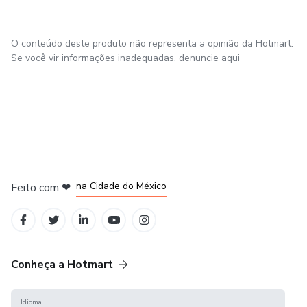
O conteúdo deste produto não representa a opinião da Hotmart.
Se você vir informações inadequadas,
denuncie aqui
em Bogotá
em Amsterdam
em Madrid
na Cidade do México
Feito com
❤
em Belo Horizonte
Conheça a Hotmart
Idioma