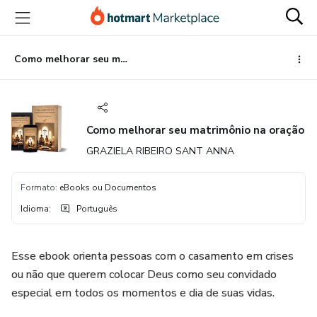
Ir
Ir
Ir
para
para
para
o
o
o
conteúdo
pagamento
rodapé
Como melhorar seu matrimônio na oração
principal
Como melhorar seu matrimônio na oração
GRAZIELA RIBEIRO SANT ANNA
Formato
:
eBooks ou Documentos
Idioma
:
Português
Esse ebook orienta pessoas com o casamento em crises
ou não que querem colocar Deus como seu convidado
especial em todos os momentos e dia de suas vidas.