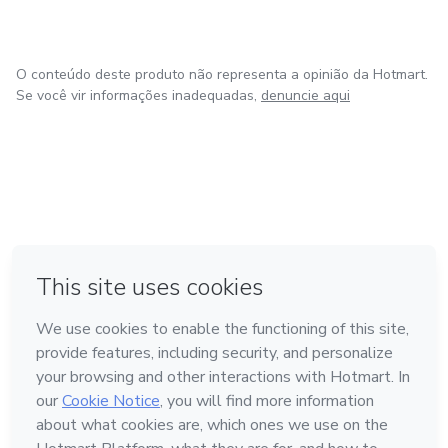
O conteúdo deste produto não representa a opinião da Hotmart.
Se você vir informações inadequadas,
denuncie aqui
em Bogotá
em Amsterdam
em Madrid
na Cidade do México
Feito com
❤
em Belo Horizonte
Conheça a Hotmart