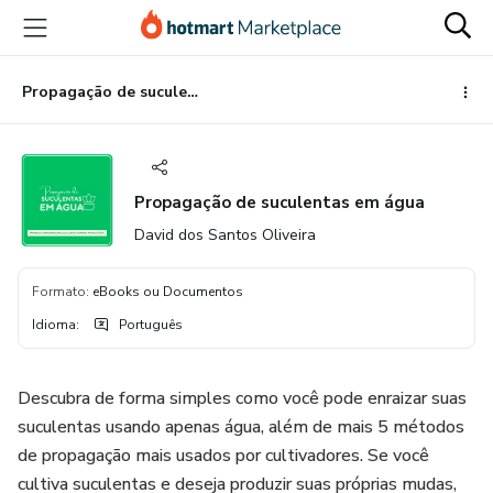
Ir
Ir
Ir
para
para
para
o
o
o
conteúdo
pagamento
rodapé
Propagação de suculentas em água
principal
Propagação de suculentas em água
David dos Santos Oliveira
Formato
:
eBooks ou Documentos
Idioma
:
Português
Descubra de forma simples como você pode enraizar suas
suculentas usando apenas água, além de mais 5 métodos
de propagação mais usados por cultivadores. Se você
cultiva suculentas e deseja produzir suas próprias mudas,