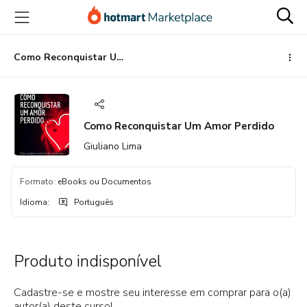
Ir
Ir
Ir
para
para
para
o
o
o
conteúdo
pagamento
rodapé
Como Reconquistar Um Amor Perdido
principal
Como Reconquistar Um Amor Perdido
Giuliano Lima
Formato
:
eBooks ou Documentos
Idioma
:
Português
Produto indisponível
Cadastre-se e mostre seu interesse em comprar para o(a)
autor(a) deste curso!