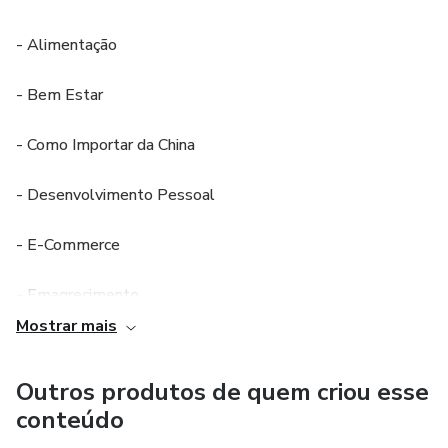
- Alimentação
- Bem Estar
- Como Importar da China
- Desenvolvimento Pessoal
- E-Commerce
- Emagrecimento
Mostrar mais
- Ganhar Dinheiro na Internet
Outros produtos de quem criou esse
- Marketing de Afiliados
conteúdo
- Marketing Digital