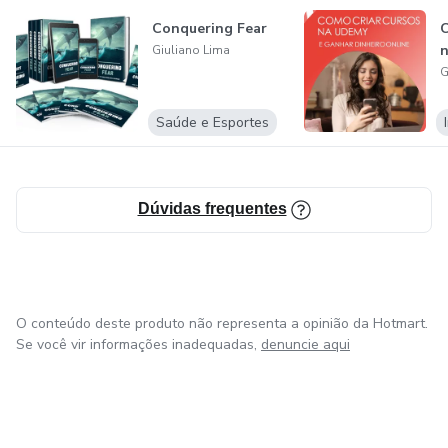
Conquering Fear
C
- Negócios
Giuliano Lima
G
- Pilates
Saúde e Esportes
- Produtividade
- Redes Sociais
Dúvidas frequentes
- Relacionamentos
- Religião
O conteúdo deste produto não representa a opinião da Hotmart.
Se você vir informações inadequadas,
denuncie aqui
- Saúde
- Trafego
- Youtube