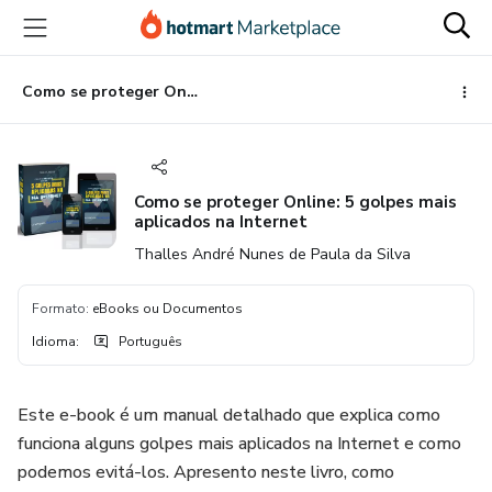
Ir
Ir
Ir
para
para
para
o
o
o
conteúdo
pagamento
rodapé
Como se proteger Online: 5 golpes mais aplicados na Internet
principal
Como se proteger Online: 5 golpes mais
aplicados na Internet
Thalles André Nunes de Paula da Silva
Formato
:
eBooks ou Documentos
Idioma
:
Português
Este e-book é um manual detalhado que explica como
funciona alguns golpes mais aplicados na Internet e como
podemos evitá-los. Apresento neste livro, como