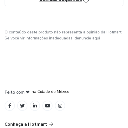
O conteúdo deste produto não representa a opinião da Hotmart.
Se você vir informações inadequadas,
denuncie aqui
em Bogotá
em Amsterdam
em Madrid
na Cidade do México
Feito com
❤
em Belo Horizonte
Conheça a Hotmart