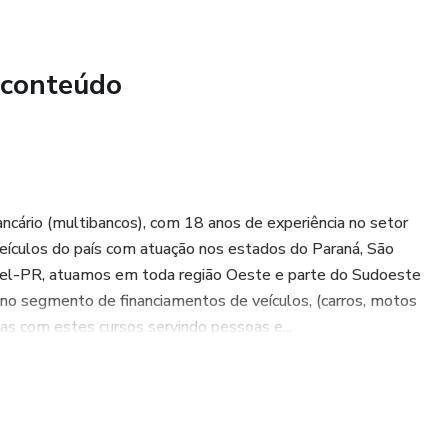
 conteúdo
cário (multibancos), com 18 anos de experiência no setor
e veículos do país com atuação nos estados do Paraná, São
vel-PR, atuamos em toda região Oeste e parte do Sudoeste
o segmento de financiamentos de veículos, (carros, motos
as com estes cursos servindo pessoas e...