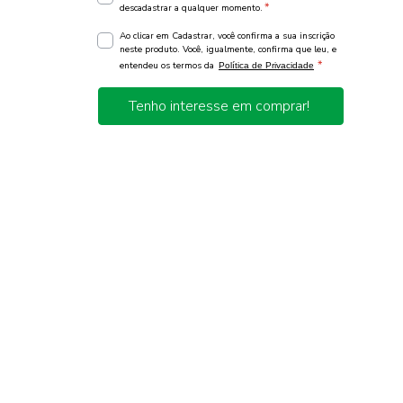
*
descadastrar a qualquer momento.
Ao clicar em Cadastrar, você confirma a sua inscrição
neste produto. Você, igualmente, confirma que leu, e
*
entendeu os termos da
Política de Privacidade
Tenho interesse em comprar!