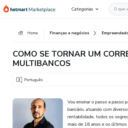
Ir
Ir
Ir
Categorias
para
para
para
o
o
o
conteúdo
pagamento
rodapé
Home
Finanças e negócios
Empreendedo
principal
COMO SE TORNAR UM CORR
MULTIBANCOS
Português
Vou ensinar o passo a passo 
bancário, atuando com diverso
rentabilidade, todos os segre
mais de 18 anos e os últimos