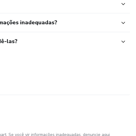
rmações inadequadas?
ê-las?
art. Se você vir informações inadequadas,
denuncie aqui