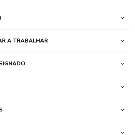
N
AR A TRABALHAR
NSIGNADO
S