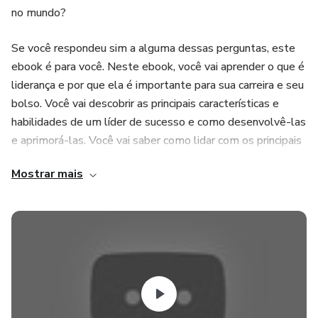
no mundo?
Se você respondeu sim a alguma dessas perguntas, este
ebook é para você. Neste ebook, você vai aprender o que é
liderança e por que ela é importante para sua carreira e seu
bolso. Você vai descobrir as principais características e
habilidades de um líder de sucesso e como desenvolvê-las
e aprimorá-las. Você vai saber como lidar com os principais
desafios e conflitos da liderança e como motivar, engajar e
Mostrar mais
inspirar sua equipe. Você vai aprender como delegar
tarefas, dar feedbacks e reconhecer o trabalho dos seus
liderados. Você vai entender como gerenciar seu tempo,
suas metas e seus resultados. Você vai aprender como se
comunicar efetivamente com diferentes públicos e
situações. Você vai saber como se adaptar às mudanças e
inovar na sua área de atuação.