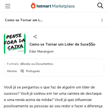
Ir
Ir
Ir
para
para
para
o
o
o
conteúdo
pagamento
rodapé
Como se Tornar um Lider de Suce$$o
principal
Como se Tornar um Lider de Suce$$o
Eder Marangoni
Formato
:
eBooks ou Documentos
Idioma
:
Português
Você já se perguntou o que faz de alguém um líder de
sucesso? Você já sonhou em ter uma carreira de destaque
e uma renda acima da média? Você já quis influenciar
positivamente as pessoas ao seu redor e fazer a diferença