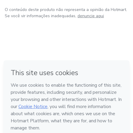
O conteúdo deste produto não representa a opinião da Hotmart.
Se você vir informações inadequadas,
denuncie aqui
em Bogotá
em Amsterdam
em Madrid
na Cidade do México
Feito com
❤
em Belo Horizonte
Conheça a Hotmart
Idioma
Português