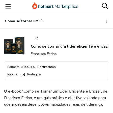
Ir
Ir
Ir
para
para
para
o
o
o
conteúdo
pagamento
rodapé
Como se tornar um líder eficiente e eficaz
principal
Como se tornar um líder eficiente e eficaz
Francisco Ferino
Formato
:
eBooks ou Documentos
Idioma
:
Português
O e-book "Como se Tornar um Líder Eficiente e Eficaz", de
Francisco Ferino, é um guia prático e objetivo voltado para
quem deseja desenvolver habilidades reais de liderança.