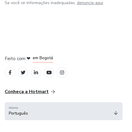
Se você vir informações inadequadas,
denuncie aqui
em Amsterdam
em Madrid
em Bogotá
Feito com
❤
em Belo Horizonte
na Cidade do México
Conheça a Hotmart
Idioma
Português