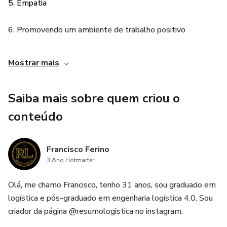
5. Empatia
6. Promovendo um ambiente de trabalho positivo
7. Estabelecendo limites
Mostrar mais
8. Gerenciando conflitos
Saiba mais sobre quem criou o
9. Envolvendo seus liderados
conteúdo
10. Estimulando o crescimento
Francisco Ferino
3 Ano Hotmarter
11. Trabalhando com equipe
Olá, me chamo Francisco, tenho 31 anos, sou graduado em
12. Desenvolvimento do autoconhecimento
logística e pós-graduado em engenharia logística 4.0. Sou
criador da página @resumologistica no instagram.
13. Mantendo a motivação