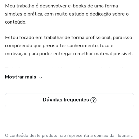
Meu trabalho é desenvolver e-books de uma forma
14. Comunicação assertiva
simples e prática, com muito estudo e dedicação sobre o
conteúdo.
15. Reconhecendo esforço do seu liderado
Estou focado em trabalhar de forma profissional, para isso
compreendo que preciso ter conhecimento, foco e
motivação para poder entregar o melhor material possível.
Trabalho com um conteúdo no instagram sobre logística e
Mostrar mais
venho crescendo cada vez mais com a página, sempre
buscando compartilhar o melhor com vocês.
Dúvidas frequentes
O conteúdo deste produto não representa a opinião da Hotmart.