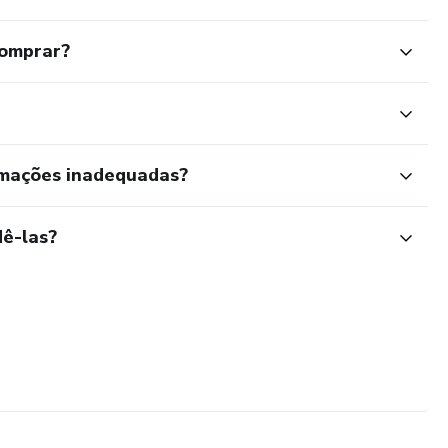
comprar?
rmações inadequadas?
ê-las?