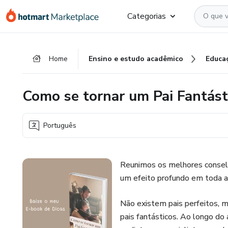
Ir
Ir
Ir
Categorias
para
para
para
o
o
o
conteúdo
pagamento
rodapé
Home
Ensino e estudo acadêmico
Educa
principal
Como se tornar um Pai Fantást
Português
Reunimos os melhores consel
um efeito profundo em toda a 
Não existem pais perfeitos, m
pais fantásticos. Ao longo do