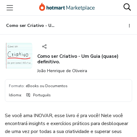
Ir
Ir
Ir
para
para
para
o
o
o
conteúdo
pagamento
rodapé
Como ser Criativo - Um Guia (quase) definitivo.
principal
Como ser Criativo - Um Guia (quase)
definitivo.
João Henrique de Oliveira
Formato
:
eBooks ou Documentos
Idioma
:
Português
Se você ama INOVAR, esse livro é pra você! Nele você
encontrará insights e exercícios práticos para desbloquear
de uma vez por todas a sua criatividade e superar seus