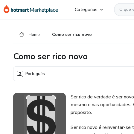
Ir
Ir
Ir
Categorias
para
para
para
o
o
o
conteúdo
pagamento
rodapé
Home
Como ser rico novo
principal
Como ser rico novo
Português
Ser rico de verdade é ser novo
mesmo e nas oportunidades. R
propósito.
Ser rico novo é reinventar-se 