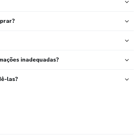
mprar?
rmações inadequadas?
ê-las?