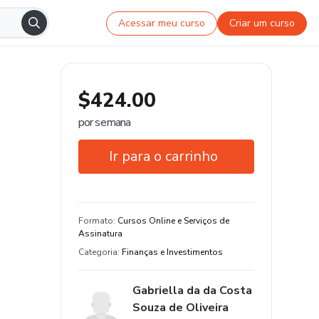
Acessar meu curso
Criar um curso
$424.00
por semana
Ir para o carrinho
Garantia de 21 dias
Estude do seu jeito e em qualquer
Formato
:
Cursos Online e Serviços de
dispositivo
Assinatura
Categoria
:
Finanças e Investimentos
Gabriella da da Costa
Souza de Oliveira