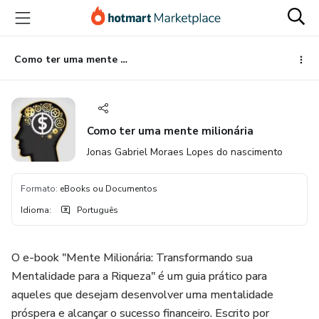
Ir
Ir
Ir
para
para
para
o
o
o
conteúdo
pagamento
rodapé
Como ter uma mente milionária
principal
Como ter uma mente milionária
Jonas Gabriel Moraes Lopes do nascimento
Formato
:
eBooks ou Documentos
Idioma
:
Português
O e-book "Mente Milionária: Transformando sua
Mentalidade para a Riqueza" é um guia prático para
aqueles que desejam desenvolver uma mentalidade
próspera e alcançar o sucesso financeiro. Escrito por