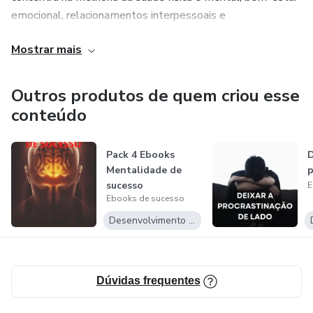
emocional, relacionamentos interpessoais e
desenvolvimento espiritual.
Mostrar mais
O desenvolvimento pessoal é um processo contínuo, que
procura melhorar a vida das pessoas e alcançar um maior
Outros produtos de quem criou esse
equilíbrio entre as diferentes áreas de sua vida.
conteúdo
Pack 4 Ebooks
D
Mentalidade de
p
sucesso
E
Ebooks de sucesso
Desenvolvimento Pessoal
Dúvidas frequentes