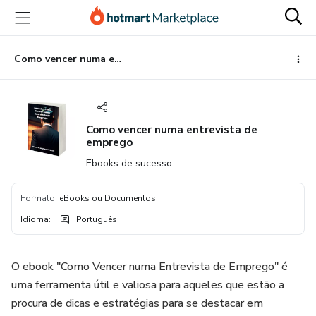
Ir
Ir
Ir
para
para
para
o
o
o
conteúdo
pagamento
rodapé
Como vencer numa entrevista de emprego
principal
Como vencer numa entrevista de
emprego
Ebooks de sucesso
Formato
:
eBooks ou Documentos
Idioma
:
Português
O ebook "Como Vencer numa Entrevista de Emprego" é
uma ferramenta útil e valiosa para aqueles que estão a
procura de dicas e estratégias para se destacar em