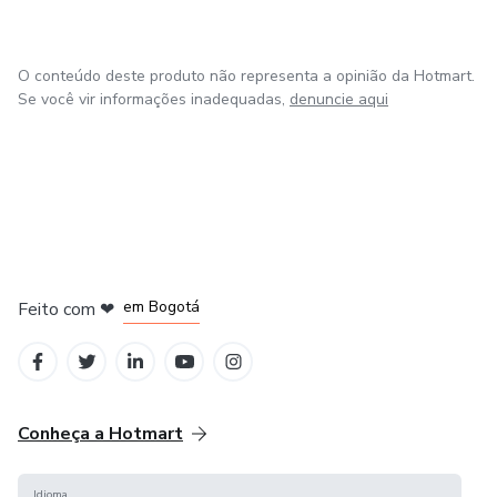
O conteúdo deste produto não representa a opinião da Hotmart.
Se você vir informações inadequadas,
denuncie aqui
em Amsterdam
em Madrid
em Bogotá
Feito com
❤
em Belo Horizonte
na Cidade do México
Conheça a Hotmart
Idioma