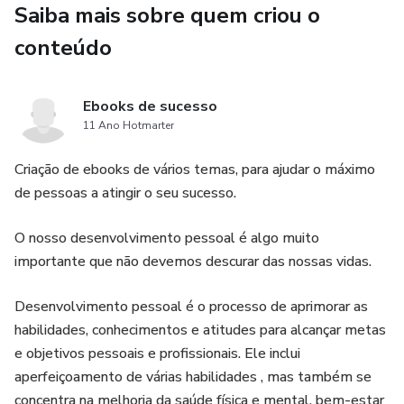
Saiba mais sobre quem criou o
apresentadas no livro, os leitores terão mais confiança e
conteúdo
segurança para enfrentar entrevistas de emprego e
aumentar suas chances de conquistar a vaga desejada.
Ebooks de sucesso
11 Ano Hotmarter
Criação de ebooks de vários temas, para ajudar o máximo
de pessoas a atingir o seu sucesso.
O nosso desenvolvimento pessoal é algo muito
importante que não devemos descurar das nossas vidas.
Desenvolvimento pessoal é o processo de aprimorar as
habilidades, conhecimentos e atitudes para alcançar metas
e objetivos pessoais e profissionais. Ele inclui
aperfeiçoamento de várias habilidades , mas também se
concentra na melhoria da saúde física e mental, bem-estar