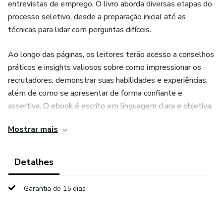
entrevistas de emprego. O livro aborda diversas etapas do
processo seletivo, desde a preparação inicial até as
técnicas para lidar com perguntas difíceis.
Ao longo das páginas, os leitores terão acesso a conselhos
práticos e insights valiosos sobre como impressionar os
recrutadores, demonstrar suas habilidades e experiências,
além de como se apresentar de forma confiante e
assertiva. O ebook é escrito em linguagem clara e objetiva,
tornando a leitura fácil e acessível a todos os interessados
Mostrar mais
em melhorar suas chances de sucesso na busca por um
emprego.
Detalhes
Com o auxílio deste ebook, os leitores poderão aprimorar
suas habilidades de comunicação, desenvolver uma
Garantia de 15 dias
estratégia de abordagem para cada tipo de entrevista e
entender melhor o que os recrutadores buscam em um
candidato. Ao implementar as dicas e sugestões