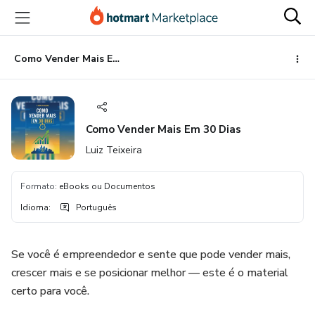
Ir
Ir
Ir
para
para
para
o
o
o
conteúdo
pagamento
rodapé
Como Vender Mais Em 30 Dias
principal
Como Vender Mais Em 30 Dias
Luiz Teixeira
Formato
:
eBooks ou Documentos
Idioma
:
Português
Se você é empreendedor e sente que pode vender mais,
crescer mais e se posicionar melhor — este é o material
certo para você.