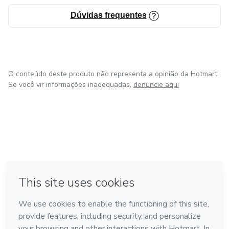
Dúvidas frequentes
O conteúdo deste produto não representa a opinião da Hotmart.
Se você vir informações inadequadas,
denuncie aqui
em Bogotá
em Amsterdam
em Madrid
na Cidade do México
Feito com
❤
em Belo Horizonte