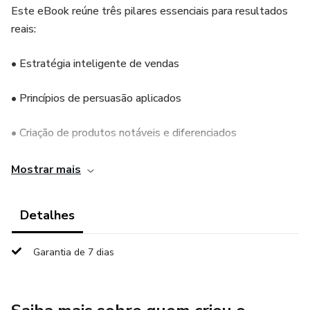
Este eBook reúne três pilares essenciais para resultados
reais:
• Estratégia inteligente de vendas
• Princípios de persuasão aplicados
• Criação de produtos notáveis e diferenciados
Você vai aprender a desenvolver necessidades antes de
Mostrar mais
vender, reduzir objeções, construir autoridade e criar ofertas
que realmente chamam atenção em um mercado saturado.
Detalhes
Aqui não existe teoria vazia.
Garantia de 7 dias
Existe aplicação prática para gerar crescimento,
posicionamento e vantagem competitiva.