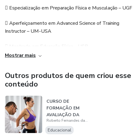
 Especialização em Preparação Física e Musculação – UGF
 Aperfeiçoamento em Advanced Science of Training
Instructor – UM-USA
 Mestrado em Educação Física – USP
Mostrar mais
 Doutorado em Pediatria – UNIFESP
Outros produtos de quem criou esse
 Pós-doutorado em Ciências do Movimento Humano –
conteúdo
UFRGS
 Pós-doutorado em Educação Física – UEL
CURSO DE
FORMAÇÃO EM
AVALIAÇÃO DA
 Pós-Doutorado em Ciências da Saúde – UFRN
Roberto Fernandes da Costa
COMPOSIÇÃO
CORPORAL
Educacional
 Editor Associado da Frontiers in Nutrition