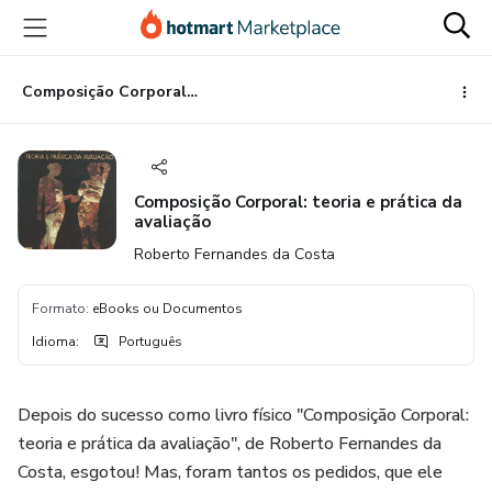
Ir
Ir
Ir
para
para
para
o
o
o
conteúdo
pagamento
rodapé
Composição Corporal: teoria e prática da avaliação
principal
Composição Corporal: teoria e prática da
avaliação
Roberto Fernandes da Costa
Formato
:
eBooks ou Documentos
Idioma
:
Português
Depois do sucesso como livro físico "Composição Corporal:
teoria e prática da avaliação", de Roberto Fernandes da
Costa, esgotou! Mas, foram tantos os pedidos, que ele