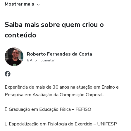
- Recursos da informática aplicados à avaliaçao da
Mostrar mais
composiçao corporal
Saiba mais sobre quem criou o
Além de uma grande quantidade de equaçoes preditivas
conteúdo
de composiçao corporal, por antropometria e
bioimpedanciometria.
Roberto Fernandes da Costa
8 Ano Hotmarter
Experiência de mais de 30 anos na atuação em Ensino e
Pesquisa em Avaliação da Composição Corporal.
 Graduação em Educação Física – FEFISO
 Especialização em Fisiologia do Exercício – UNIFESP