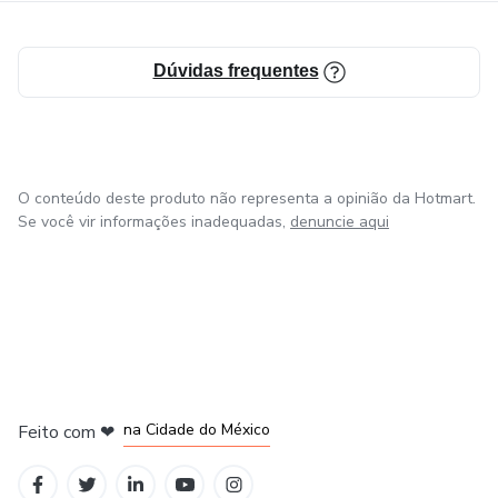
Dúvidas frequentes
O conteúdo deste produto não representa a opinião da Hotmart.
Se você vir informações inadequadas,
denuncie aqui
em Bogotá
em Amsterdam
em Madrid
na Cidade do México
Feito com
❤
em Belo Horizonte