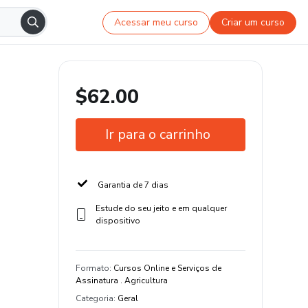
Acessar meu curso
Criar um curso
$62.00
Ir para o carrinho
Garantia de 7 dias
Estude do seu jeito e em qualquer
dispositivo
Formato
:
Cursos Online e Serviços de
Assinatura . Agricultura
Categoria
:
Geral