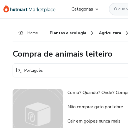
Ir
Ir
Ir
Categorias
para
para
para
o
o
o
conteúdo
pagamento
rodapé
Home
Plantas e ecologia
Agricultura
principal
Compra de animais leiteiro
Português
Como? Quando? Onde? Comprar
Não comprar gato por lebre.
Cair em golpes nunca mais