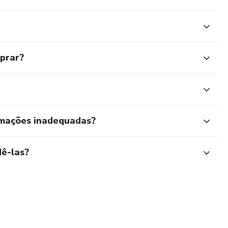
mprar?
rmações inadequadas?
ê-las?