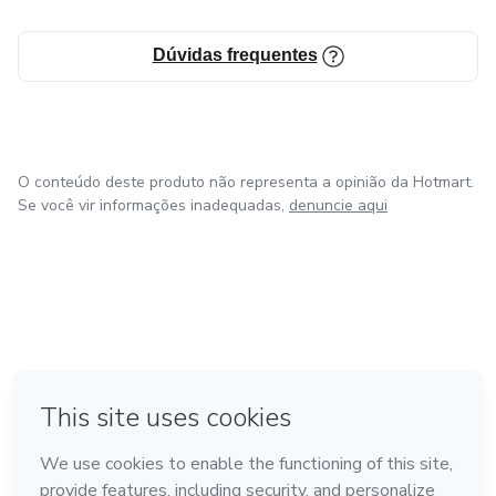
Dúvidas frequentes
O conteúdo deste produto não representa a opinião da Hotmart.
Se você vir informações inadequadas,
denuncie aqui
em Amsterdam
em Madrid
em Bogotá
Feito com
❤
em Belo Horizonte
na Cidade do México