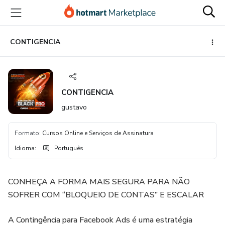
Ir
Ir
Ir
para
para
para
o
o
o
conteúdo
pagamento
rodapé
CONTIGENCIA
principal
CONTIGENCIA
gustavo
Formato
:
Cursos Online e Serviços de Assinatura
Idioma
:
Português
CONHEÇA A FORMA MAIS SEGURA PARA NÃO
SOFRER COM “BLOQUEIO DE CONTAS” E ESCALAR
A Contingência para Facebook Ads é uma estratégia