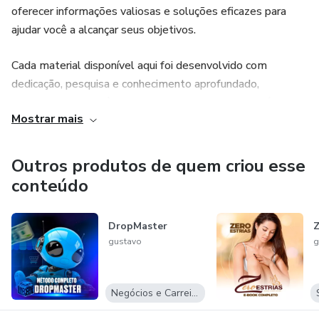
oferecer informações valiosas e soluções eficazes para
ajudar você a alcançar seus objetivos.
Cada material disponível aqui foi desenvolvido com
dedicação, pesquisa e conhecimento aprofundado,
garantindo que você tenha acesso ao melhor conteúdo
Mostrar mais
possível.
Se tiver dúvidas ou quiser saber mais, entre em contato!
Outros produtos de quem criou esse
conteúdo
DropMaster
gustavo
g
Negócios e Carreira