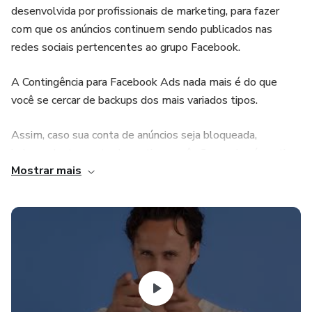
desenvolvida por profissionais de marketing, para fazer
com que os anúncios continuem sendo publicados nas
redes sociais pertencentes ao grupo Facebook.
A Contingência para Facebook Ads nada mais é do que
você se cercar de backups dos mais variados tipos.
Assim, caso sua conta de anúncios seja bloqueada,
independentemente do motivo, você não precisará sentir o
Mostrar mais
forte impacto que esse “castigo” pode causar em seu
negócio de forma direta, deixando de vender.