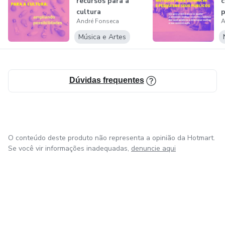
recursos para a
c
(como pessoas LGBTQIA+, negras e com deficiência). Para
cultura
p
isso, eu trabalho três esferas de relações com esses
André Fonseca
A
p
públicos: atendimento, comunicação e experiências de
Música e Artes
consumo.
Dúvidas frequentes
O conteúdo deste produto não representa a opinião da Hotmart.
Se você vir informações inadequadas,
denuncie aqui