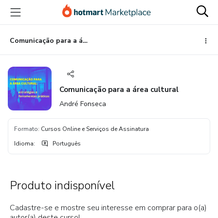
Ir
Ir
Ir
para
para
para
o
o
o
conteúdo
pagamento
rodapé
Comunicação para a área cultural
principal
Comunicação para a área cultural
André Fonseca
Formato
:
Cursos Online e Serviços de Assinatura
Idioma
:
Português
Produto indisponível
Cadastre-se e mostre seu interesse em comprar para o(a)
autor(a) deste curso!