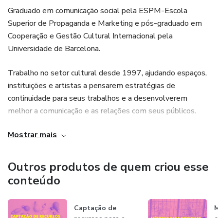
Graduado em comunicação social pela ESPM-Escola
Superior de Propaganda e Marketing e pós-graduado em
Cooperação e Gestão Cultural Internacional pela
Universidade de Barcelona.
Trabalho no setor cultural desde 1997, ajudando espaços,
instituições e artistas a pensarem estratégias de
continuidade para seus trabalhos e a desenvolverem
melhor a comunicação e as relações com seus públicos.
Ministrei cursos em instituições como CELACC USP,
Mostrar mais
SENAC, SESC, Universidade Anhembi-Morumbi, Biblioteca
Mário de Andrade e Centro Cultural de España (em
Montevidéo), além de dezenas de atividades de formação
Outros produtos de quem criou esse
que realizei de modo independente.
conteúdo
Além disso, assessoro marcas, negócios e instituições a
Captação de
M
lidar adequadamente com públicos de grupos minorizados