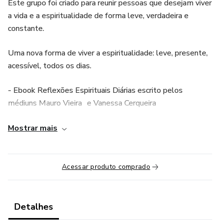
Este grupo foi criado para reunir pessoas que desejam viver
a vida e a espiritualidade de forma leve, verdadeira e
constante.
Uma nova forma de viver a espiritualidade: leve, presente,
acessível, todos os dias.
- Ebook Reflexões Espirituais Diárias escrito pelos
médiuns Mauro Vieira e Vanessa Cerqueira
- Live mensal e mensagens semanais com os médiuns
Mostrar mais
Mauro Vieira e Vanessa Cerqueira
- Discussões abertas e interativas entre os membros
Acessar produto comprado
- Indicação de livros, filmes e conteúdos espirituais
Detalhes
- Notícias e curiosidades que alimentam mente e alma