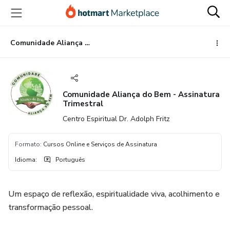
Ir
Ir
Ir
para
para
para
o
o
o
conteúdo
pagamento
rodapé
Comunidade Aliança do Bem - Assinatura Trimestral
principal
Comunidade Aliança do Bem - Assinatura
Trimestral
Centro Espiritual Dr. Adolph Fritz
Formato
:
Cursos Online e Serviços de Assinatura
Idioma
:
Português
Um espaço de reflexão, espiritualidade viva, acolhimento e
transformação pessoal.