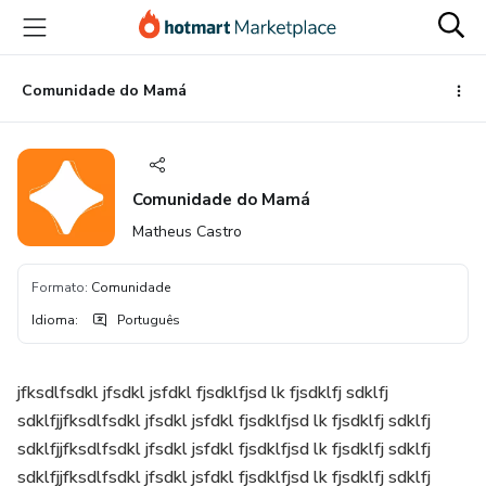
Ir
Ir
Ir
para
para
para
o
o
o
conteúdo
pagamento
rodapé
Comunidade do Mamá
principal
Comunidade do Mamá
Matheus Castro
Formato
:
Comunidade
Idioma
:
Português
jfksdlfsdkl jfsdkl jsfdkl fjsdklfjsd lk fjsdklfj sdklfj
sdklfjjfksdlfsdkl jfsdkl jsfdkl fjsdklfjsd lk fjsdklfj sdklfj
sdklfjjfksdlfsdkl jfsdkl jsfdkl fjsdklfjsd lk fjsdklfj sdklfj
sdklfjjfksdlfsdkl jfsdkl jsfdkl fjsdklfjsd lk fjsdklfj sdklfj