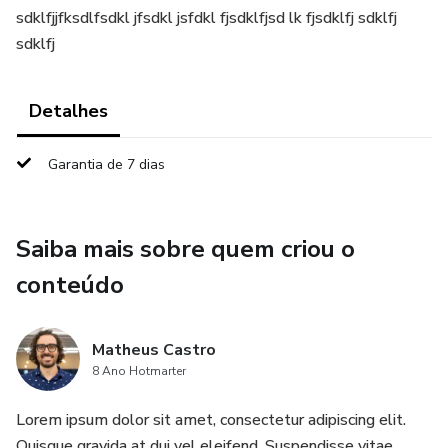
sdklfjjfksdlfsdkl jfsdkl jsfdkl fjsdklfjsd lk fjsdklfj sdklfj
sdklfj
Detalhes
Garantia de 7 dias
Saiba mais sobre quem criou o
conteúdo
Matheus Castro
8 Ano Hotmarter
Lorem ipsum dolor sit amet, consectetur adipiscing elit.
Quisque gravida at dui vel eleifend. Suspendisse vitae