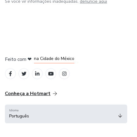
Se você vir informações inadequadas,
denuncie aqui
em Bogotá
em Amsterdam
em Madrid
na Cidade do México
Feito com
❤
em Belo Horizonte
Conheça a Hotmart
Idioma
Português