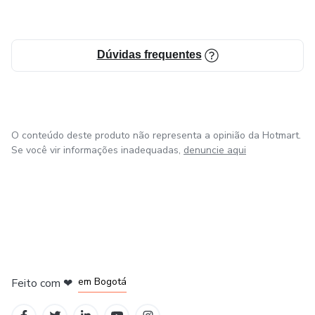
Dúvidas frequentes
O conteúdo deste produto não representa a opinião da Hotmart.
Se você vir informações inadequadas,
denuncie aqui
em Amsterdam
em Madrid
em Bogotá
Feito com
❤
em Belo Horizonte
na Cidade do México