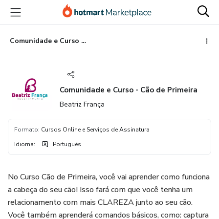
Ir
Ir
Ir
para
para
para
o
o
o
conteúdo
pagamento
rodapé
Comunidade e Curso - Cão de Primeira
principal
Comunidade e Curso - Cão de Primeira
Beatriz França
Formato
:
Cursos Online e Serviços de Assinatura
Idioma
:
Português
No Curso Cão de Primeira, você vai aprender como funciona
a cabeça do seu cão! Isso fará com que você tenha um
relacionamento com mais CLAREZA junto ao seu cão.
Você também aprenderá comandos básicos, como: captura