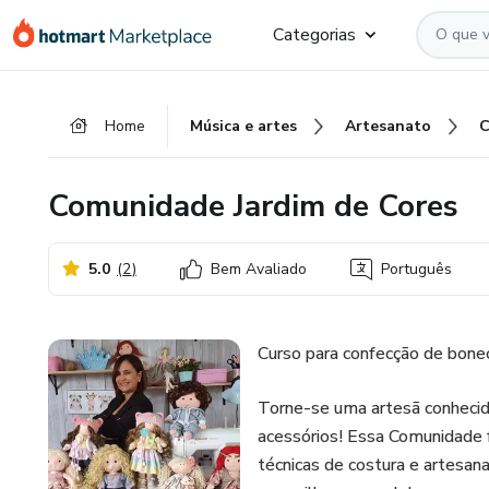
Ir
Ir
Ir
Categorias
para
para
para
o
o
o
conteúdo
pagamento
rodapé
Home
Música e artes
Artesanato
principal
Comunidade Jardim de Cores
5.0
(
2
)
Bem Avaliado
Português
Curso para confecção de bonec
Torne-se uma artesã conhecid
acessórios! Essa Comunidade f
técnicas de costura e artesana