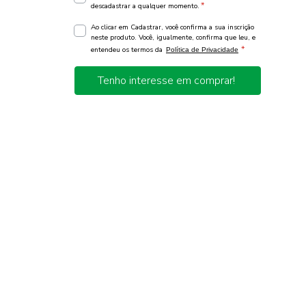
*
descadastrar a qualquer momento.
Ao clicar em Cadastrar, você confirma a sua inscrição
neste produto. Você, igualmente, confirma que leu, e
*
entendeu os termos da
Política de Privacidade
Tenho interesse em comprar!