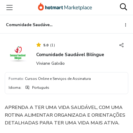
Ir
Ir
Ir
para
para
para
o
o
o
conteúdo
pagamento
rodapé
Comunidade Saudável Bilíngue
principal
5.0
(
1
)
Comunidade Saudável Bilíngue
Viviane Galvão
Formato
:
Cursos Online e Serviços de Assinatura
Idioma
:
Português
APRENDA A TER UMA VIDA SAUDÁVEL, COM UMA
ROTINA ALIMENTAR ORGANIZADA E ORIENTAÇÕES
DETALHADAS PARA TER UMA VIDA MAIS ATIVA.