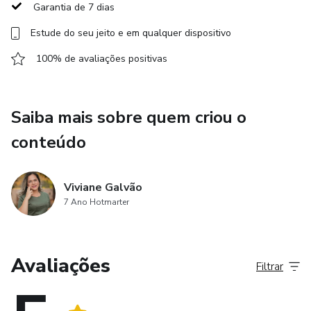
Garantia de 7 dias
QUER EMAGRECER.
Estude do seu jeito e em qualquer dispositivo
AS AULAS SERÃO EM LIBRAS E PORTUGUÊS, ASSIM
100% de avaliações positivas
TODAS AS PESSOAS TEM A OPORTUNIDADE DE
ALCANÇAR UM ESTILO DE VIDA SAUDÁVEL COM
UMA COMUNICAÇÃO CLARA E DE MODO PRÁTICO.
Saiba mais sobre quem criou o
conteúdo
Viviane Galvão
7 Ano Hotmarter
Avaliações
Filtrar