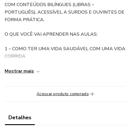
COM CONTEÚDOS BILÍNGUES (LIBRAS –
PORTUGUÊS), ACESSÍVEL A SURDOS E OUVINTES DE
FORMA PRÁTICA.
O QUE VOCÊ VAI APRENDER NAS AULAS:
1 – COMO TER UMA VIDA SAUDÁVEL COM UMA VIDA
CORRIDA
2 – EMAGRECIMENTO SAUDÁVEL E MANTUTENÇÃO
Mostrar mais
DO PESO
3 – COMO TER UMA VIDA MAIS ATIVA
Acessar produto comprado
PARA QUEM SERVE?
Detalhes
PARA PESSOAS SURDAS E OUVINTES QUE QUEREM
TER UMA VIDA MAIS SAUDÁVEL E PARA QUEM