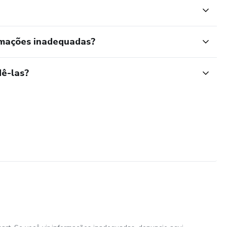
rmações inadequadas?
ê-las?