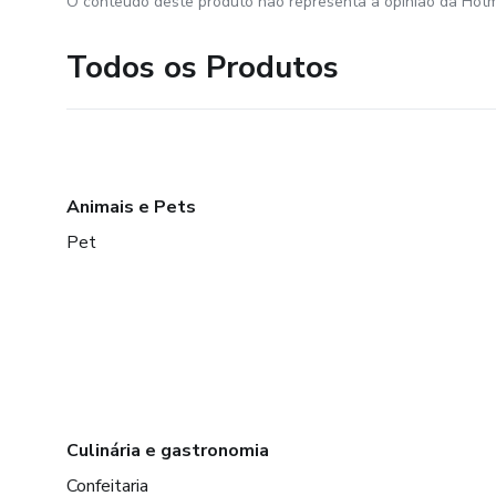
O conteúdo deste produto não representa a opinião da Hotm
Todos os Produtos
Animais e Pets
Pet
Culinária e gastronomia
Confeitaria