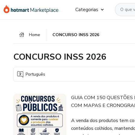
Ir
Ir
Ir
Categorias
para
para
para
o
o
o
conteúdo
pagamento
rodapé
Home
CONCURSO INSS 2026
principal
CONCURSO INSS 2026
Português
GUIA COM 150 QUESTÕES 
COM MAPAS E CRONOGRA
A venda dos produtos tem com
conteúdos colhidos, mantendo 