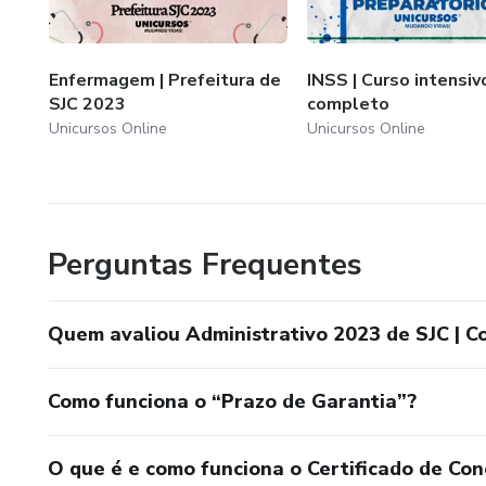
cresceu e é líder no mercado, oferecendo cursos, simulados
gratuitas sobre as principais carreiras públicas.
Enfermagem | Prefeitura de
INSS | Curso intensiv
SJC 2023
completo
Unicursos Online
Unicursos Online
Perguntas Frequentes
Quem avaliou Administrativo 2023 de SJC | C
Como funciona o “Prazo de Garantia”?
O que é e como funciona o Certificado de Con