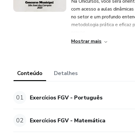
Na Unicursos, você será orien
com acesso a aulas dinâmicas 
no setor e um profundo enten
metodologia prática e eficaz
provas.
Mostrar mais
Diferenciais do Curso:
• Matérias como matemática, ra
banca FGV.
Conteúdo
Detalhes
• Aulas Gravadas: Conteúdo d
experiência de aprendizado en
01
Exercícios FGV - Português
• Material de Apoio: Apostilas
reforçar e complementar seus
02
Exercícios FGV - Matemática
• Suporte Completo: Atendime