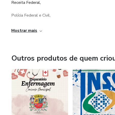
Receita Federal,
Polícia Federal e Civil,
nos Tribunais,
Mostrar mais
Bancos,
Petrobrás,
Outros produtos de quem crio
Agências Reguladoras,
entre outros.
As aulas são ministradas por doutores, mestres, fiscais fed
profissionais com experiência comprovada em concursos 
Foi assim, criando um diferencial em termos de qualidade