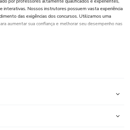
tado por professores altamente qualificados e experientes,
e interativas. Nossos instrutores possuem vasta experiência
dimento das exigências dos concursos. Utilizamos uma
 para aumentar sua confiança e melhorar seu desempenho nas
ciocínio lógico, português, atualidades e informática, para a
e alta qualidade com imagem e áudio nítidos, garantindo uma
volvente e eficiente.
, listas de exercícios e slides em PDF, desenvolvidos para
 estudos.
nto pedagógico e técnico total para resolver qualquer