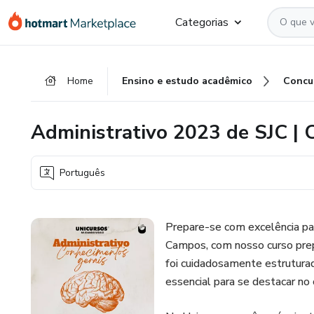
Ir
Ir
Ir
Categorias
para
para
para
o
o
o
conteúdo
pagamento
rodapé
Home
Ensino e estudo acadêmico
Concu
principal
Administrativo 2023 de SJC |
Português
Prepare-se com excelência par
Campos, com nosso curso prep
foi cuidadosamente estrutura
essencial para se destacar no 