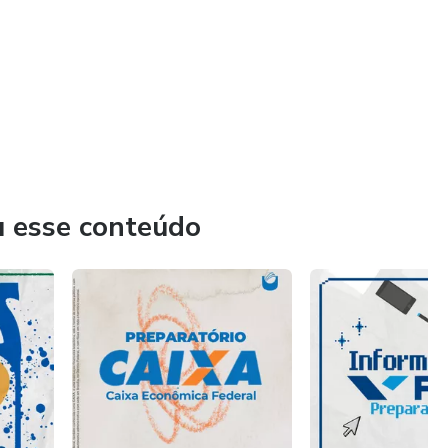
u esse conteúdo
erais, delegados, oficiais de justiça, procuradores e
e com excelentes resultados.
 de produto e respeito ao seu público, que o Unicursos