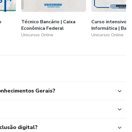
, aulas de exercícios, apostilas e palestras informativas
o
Técnico Bancário | Caixa
Curso intensivo d
Econômica Federal
Informática | Ban
Unicursos Online
Unicursos Online
onhecimentos Gerais?
clusão digital?