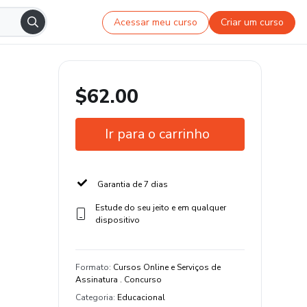
Acessar meu curso
Criar um curso
$62.00
Ir para o carrinho
Garantia de 7 dias
Estude do seu jeito e em qualquer
dispositivo
Formato
:
Cursos Online e Serviços de
Assinatura . Concurso
Categoria
:
Educacional