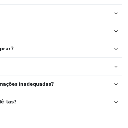
mprar?
rmações inadequadas?
ê-las?