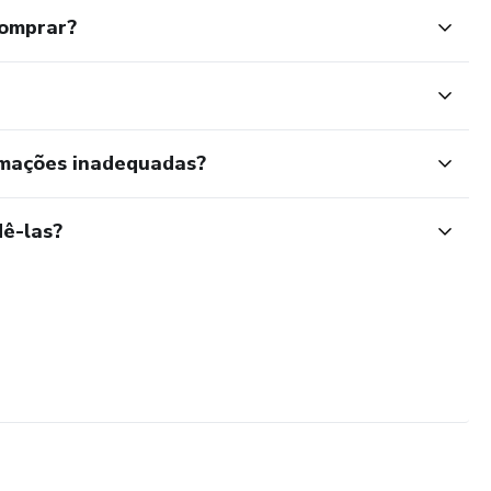
comprar?
rmações inadequadas?
ê-las?