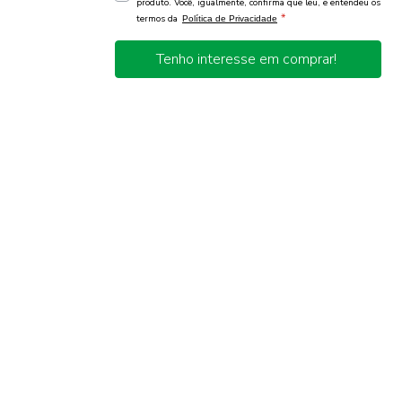
produto. Você, igualmente, confirma que leu, e entendeu os
*
termos da
Política de Privacidade
Tenho interesse em comprar!