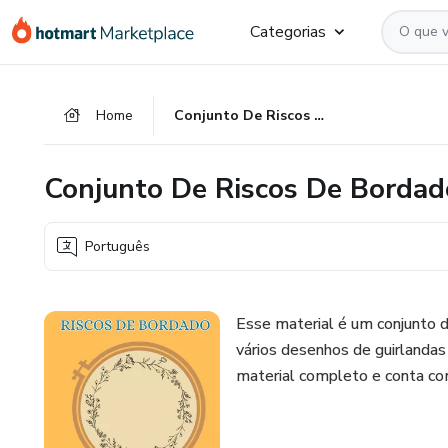
Ir
Ir
Ir
Categorias
para
para
para
o
o
o
conteúdo
pagamento
rodapé
Home
Conjunto De Riscos De Bordado - Guirlandas floradas
principal
Conjunto De Riscos De Bordado
Português
Esse material é um conjunto 
vários desenhos de guirlandas
material completo e conta co