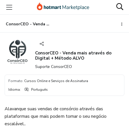
Ir
Ir
Ir
para
para
para
o
o
o
conteúdo
pagamento
rodapé
ConsorCEO - Venda mais através do Digital + Método ALVO
principal
ConsorCEO - Venda mais através do
Digital + Método ALVO
Suporte ConsorCEO
Formato
:
Cursos Online e Serviços de Assinatura
Idioma
:
Português
Alavanque suas vendas de consórcio através das
plataformas que mais podem tornar o seu negócio
escalável..