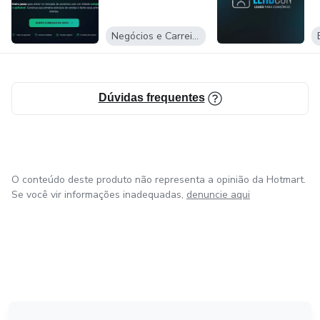
Negócios e Carreira
Dúvidas frequentes
O conteúdo deste produto não representa a opinião da Hotmart.
Se você vir informações inadequadas,
denuncie aqui
em Amsterdam
em Madrid