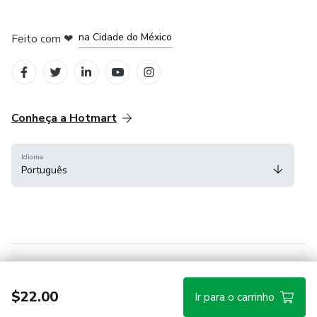
em Bogotá
em Amsterdam
em Madrid
na Cidade do México
Feito com
❤
em Belo Horizonte
Conheça a Hotmart
Idioma
Português
Central de ajuda
Termos
Privacidade
Cookies
$22.00
Ir para o carrinho
Hotmart — 2011-2026 © Todos os direitos reservados.