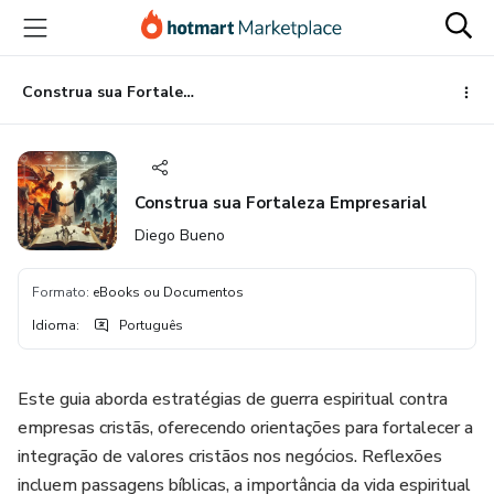
Ir
Ir
Ir
para
para
para
o
o
o
conteúdo
pagamento
rodapé
Construa sua Fortaleza Empresarial
principal
Construa sua Fortaleza Empresarial
Diego Bueno
Formato
:
eBooks ou Documentos
Idioma
:
Português
Este guia aborda estratégias de guerra espiritual contra
empresas cristãs, oferecendo orientações para fortalecer a
integração de valores cristãos nos negócios. Reflexões
incluem passagens bíblicas, a importância da vida espiritual