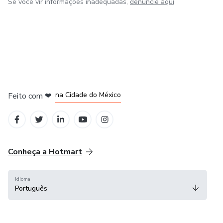
Se você vir informações inadequadas,
denuncie aqui
em Bogotá
em Amsterdam
em Madrid
na Cidade do México
Feito com
❤
em Belo Horizonte
Conheça a Hotmart
Idioma
Português