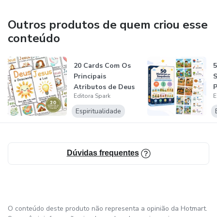
Outros produtos de quem criou esse
conteúdo
20 Cards Com Os
5
Principais
S
Atributos de Deus
P
Editora Spark
E
e Jesus
P
Espiritualidade
Dúvidas frequentes
O conteúdo deste produto não representa a opinião da Hotmart.