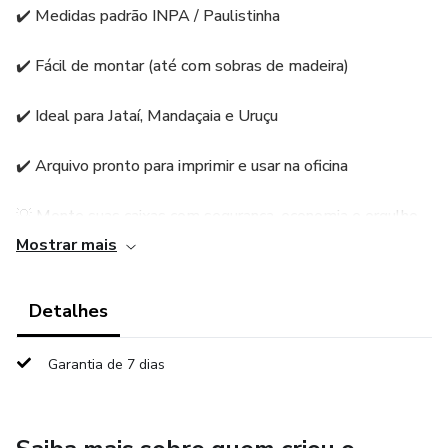
✔️ Medidas padrão INPA / Paulistinha
✔️ Fácil de montar (até com sobras de madeira)
✔️ Ideal para Jataí, Mandaçaia e Uruçu
✔️ Arquivo pronto para imprimir e usar na oficina
💡 Monte suas caixas com segurança, economia e orgulho
de quem faz com as próprias mãos!
Mostrar mais
Detalhes
Garantia de 7 dias