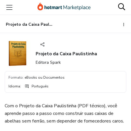
Ir
Ir
Ir
para
para
para
o
o
o
conteúdo
pagamento
rodapé
Projeto da Caixa Paulistinha
principal
Projeto da Caixa Paulistinha
Editora Spark
Formato
:
eBooks ou Documentos
Idioma
:
Português
Com o Projeto da Caixa Paulistinha (PDF técnico), você
aprende passo a passo como construir suas caixas de
abelhas sem ferrão, sem depender de fornecedores caros.