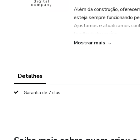
Além da construção, oferecem
esteja sempre funcionando pe
Ajustamos e atualizamos con
feedback do usuário.
Mostrar mais
Com nosso serviço, você pode
Design Personalizado: Página
visual da sua marca.
Detalhes
Copywriting Eficaz: Textos p
Garantia de 7 dias
incentivam a ação do cliente.
Otimização para Conversão: T
Integração Tecnológica: Con
e outras plataformas essencia