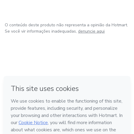
O conteúdo deste produto não representa a opinião da Hotmart.
Se você vir informações inadequadas,
denuncie aqui
em Bogotá
em Amsterdam
em Madrid
na Cidade do México
Feito com
❤
em Belo Horizonte
Conheça a Hotmart