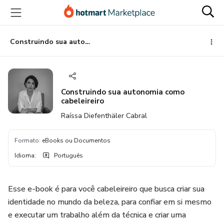
Ir
Ir
Ir
para
para
para
o
o
o
conteúdo
pagamento
rodapé
Construindo sua autonomia como cabeleireiro
principal
Construindo sua autonomia como
cabeleireiro
Raíssa Diefenthäler Cabral
Formato
:
eBooks ou Documentos
Idioma
:
Português
Esse e-book é para você cabeleireiro que busca criar sua
identidade no mundo da beleza, para confiar em si mesmo
e executar um trabalho além da técnica e criar uma